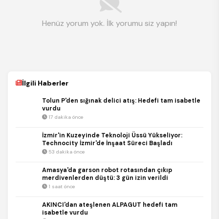
Henüz yorum yok. İlk yorumu siz yapın!
İlgili Haberler
Tolun P'den sığınak delici atış: Hedefi tam isabetle
vurdu
17 dakika önce
İzmir'in Kuzeyinde Teknoloji Üssü Yükseliyor:
Technocity İzmir'de İnşaat Süreci Başladı
53 dakika önce
Amasya'da garson robot rotasından çıkıp
merdivenlerden düştü: 3 gün izin verildi
1 saat önce
AKINCI'dan ateşlenen ALPAGUT hedefi tam
isabetle vurdu