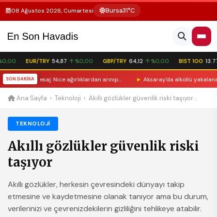
Bursa
31°C
08 Ağustos 2026, Cumartesi
,00
EUR/TRY
54,87
↑ %0,00
GBP/TRY
64,12
↑ %0,00
BIST 100
13.779
ablolu mesaj: Nice ağırlıklardan arınıp...
SON DAKİKA
►
Aksaray'da alkollü yakalanan gu
Ana Sayfa
›
Teknoloji
›
Akıllı gözlükler güvenlik riski taşıyor...
TEKNOLOJI
Akıllı gözlükler güvenlik riski
taşıyor
Akıllı gözlükler, herkesin çevresindeki dünyayı takip
etmesine ve kaydetmesine olanak tanıyor ama bu durum,
verilerinizi ve çevrenizdekilerin gizliliğini tehlikeye atabilir.