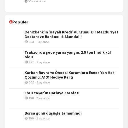
10 saat önce
Popüler
Denizbank'ın 'Hayali Kredi' Vurgunu: Bir Mağduriyet
Destanı ve Bankacılık Skandalı!
333 · 1 ay önce
Trabzon'da gece yarısı yangın: 2,5 ton fındık kül
oldu
225 · 2 ay önce
Kurban Bayramı Öncesi Kurumlara Esnek Yan Hak
Çözümü: A101 Hediye Kartı
205 · 2 ay önce
Ebru Yaşar'ın Harbiye Zarafeti
198 · 2 ay önce
Borsa günü düşüşle tamamladı
155 · 2 ay önce