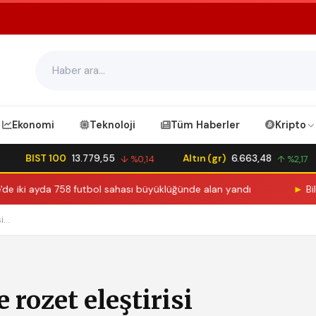
Ekonomi
Teknoloji
Tüm Haberler
Kripto
BIST 100
13.779,55
Altın (gr)
6.663,48
↓ %0,14
↑ %2,17
 758 futbol sahası büyüklüğünde alan yandı
►
Bilecik Belediy
...
rozet eleştirisi