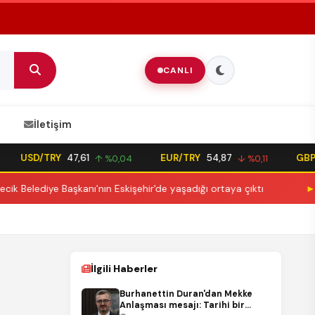
CANLI
İletişim
USD/TRY
47,61
EUR/TRY
54,87
GBP/TRY
↑ %0,04
↓ %0,11
e Başkanı'nın Eskişehir'de yaşadığı ortaya çıktı
►
İstanbul'da
İlgili Haberler
Burhanettin Duran'dan Mekke
Anlaşması mesajı: Tarihi bir