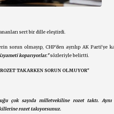
nları sert bir dille eleştirdi.
erin sorun olmayıp, CHP'den ayrılıp AK Parti'ye ka
Kıyameti koparıyorlar."
sözleriyle belirtti.
E ROZET TAKARKEN SORUN OLMUYOR"
uğu çok sayıda milletvekiline rozet taktı. Ayn
illerine rozet takıyorsunuz.