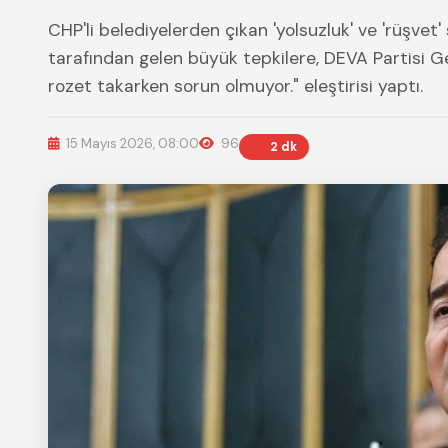
CHP'li belediyelerden çıkan 'yolsuzluk' ve 'rüşvet'
tarafından gelen büyük tepkilere, DEVA Partisi Gen
rozet takarken sorun olmuyor." eleştirisi yaptı.
15 Mayıs 2026, 08:00
96
2 dk