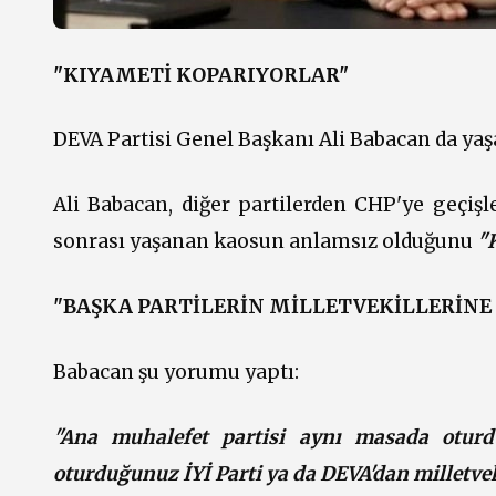
"KIYAMETİ KOPARIYORLAR"
DEVA Partisi Genel Başkanı Ali Babacan da yaşana
Ali Babacan, diğer partilerden CHP'ye geçişl
sonrası yaşanan kaosun anlamsız olduğunu
"
"BAŞKA PARTİLERİN MİLLETVEKİLLERİN
Babacan şu yorumu yaptı:
"Ana muhalefet partisi aynı masada oturd
oturduğunuz İYİ Parti ya da DEVA'dan milletvek