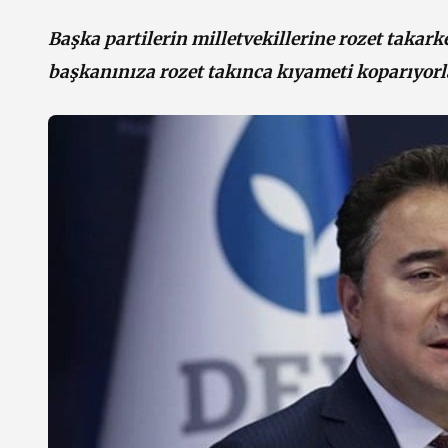
Başka partilerin milletvekillerine rozet takark
başkanınıza rozet takınca kıyameti koparıyorl