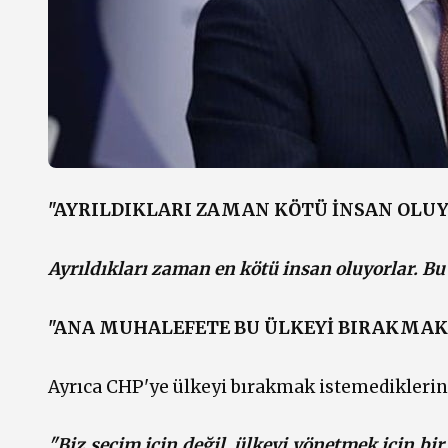
"AYRILDIKLARI ZAMAN KÖTÜ İNSAN OLU
Ayrıldıkları zaman en kötü insan oluyorlar. Bu
"ANA MUHALEFETE BU ÜLKEYİ BIRAKMAK
Ayrıca CHP'ye ülkeyi bırakmak istemediklerin
"Biz seçim için değil, ülkeyi yönetmek için bir