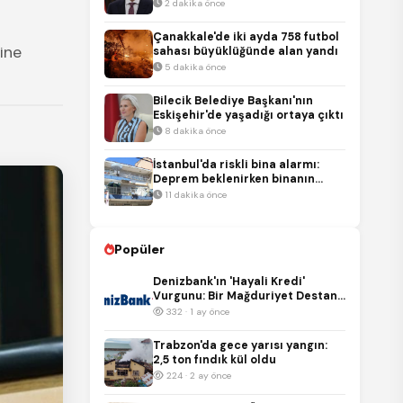
adımdır
2 dakika önce
Çanakkale'de iki ayda 758 futbol
ine
sahası büyüklüğünde alan yandı
5 dakika önce
Bilecik Belediye Başkanı'nın
Eskişehir'de yaşadığı ortaya çıktı
8 dakika önce
İstanbul'da riskli bina alarmı:
Deprem beklenirken binanın
balkonu çöktü
11 dakika önce
Popüler
Denizbank'ın 'Hayali Kredi'
Vurgunu: Bir Mağduriyet Destanı
ve Bankacılık Skandalı!
332 · 1 ay önce
Trabzon'da gece yarısı yangın:
2,5 ton fındık kül oldu
224 · 2 ay önce