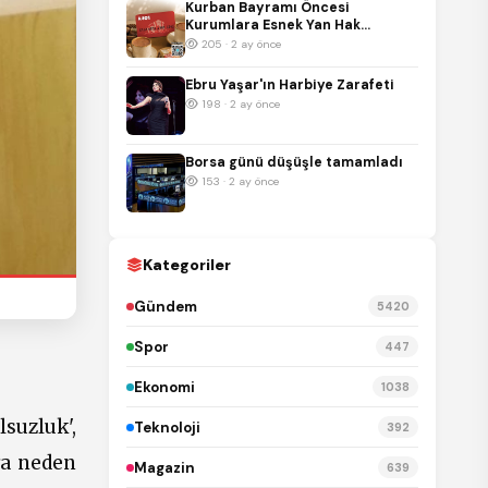
Kurban Bayramı Öncesi
Kurumlara Esnek Yan Hak
Çözümü: A101 Hediye Kartı
205 · 2 ay önce
Ebru Yaşar'ın Harbiye Zarafeti
198 · 2 ay önce
Borsa günü düşüşle tamamladı
153 · 2 ay önce
Kategoriler
Gündem
5420
Spor
447
Ekonomi
1038
lsuzluk',
Teknoloji
392
ığa neden
Magazin
639