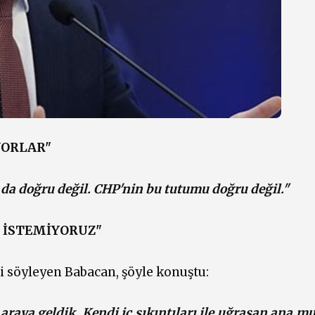
YORLAR"
 da doğru değil. CHP'nin bu tutumu doğru değil."
 İSTEMİYORUZ"
i söyleyen Babacan, şöyle konuştu:
 araya geldik. Kendi iç sıkıntıları ile uğraşan ana m