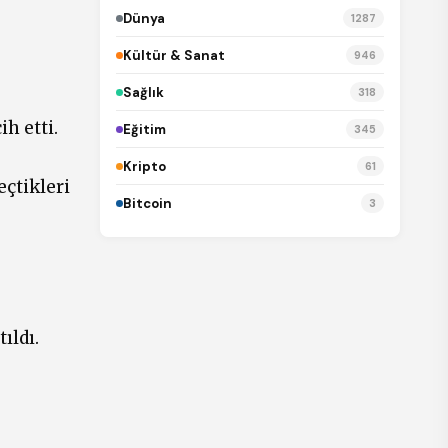
Dünya
1287
Kültür & Sanat
946
Sağlık
318
h etti.
Eğitim
345
Kripto
61
çtikleri
Bitcoin
3
ıldı.