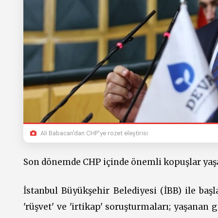
Ali Babacan'dan CHP'ye rozet eleştirisi
Son dönemde CHP içinde önemli kopuşlar yaş
İstanbul Büyükşehir Belediyesi (İBB) ile başl
'rüşvet' ve 'irtikap' soruşturmaları; yaşanan 