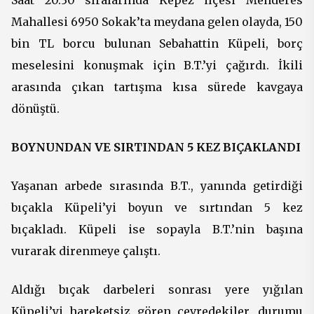
Saat 20.30 sıralarında Kepez ilçesi Menderes
Mahallesi 6950 Sokak’ta meydana gelen olayda, 150
bin TL borcu bulunan Sebahattin Küpeli, borç
meselesini konuşmak için B.T.’yi çağırdı. İkili
arasında çıkan tartışma kısa sürede kavgaya
dönüştü.
BOYNUNDAN VE SIRTINDAN 5 KEZ BIÇAKLANDI
Yaşanan arbede sırasında B.T., yanında getirdiği
bıçakla Küpeli’yi boyun ve sırtından 5 kez
bıçakladı. Küpeli ise sopayla B.T.’nin başına
vurarak direnmeye çalıştı.
Aldığı bıçak darbeleri sonrası yere yığılan
Küpeli’yi hareketsiz gören çevredekiler, durumu