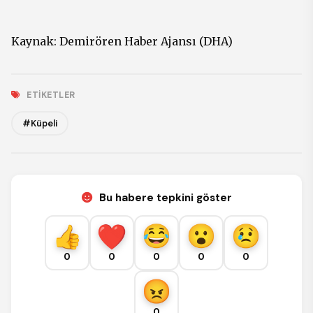
Kaynak:
Demirören Haber Ajansı (DHA)
ETIKETLER
#Küpeli
Bu habere tepkini göster
0
0
0
0
0
0