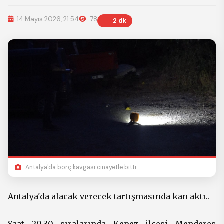
14 Mayıs 2026, 21:54
78
2 dk
Antalya'da borç kavgası cinayetle bitti
Antalya'da alacak verecek tartışmasında kan aktı..