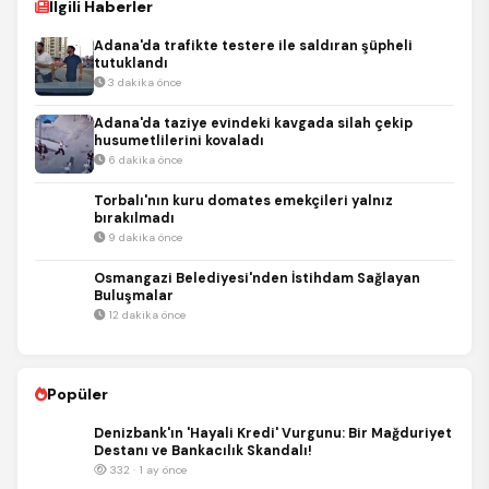
İlgili Haberler
Adana'da trafikte testere ile saldıran şüpheli
tutuklandı
3 dakika önce
Adana'da taziye evindeki kavgada silah çekip
husumetlilerini kovaladı
6 dakika önce
Torbalı'nın kuru domates emekçileri yalnız
bırakılmadı
9 dakika önce
Osmangazi Belediyesi'nden İstihdam Sağlayan
Buluşmalar
12 dakika önce
Popüler
Denizbank'ın 'Hayali Kredi' Vurgunu: Bir Mağduriyet
Destanı ve Bankacılık Skandalı!
332 · 1 ay önce