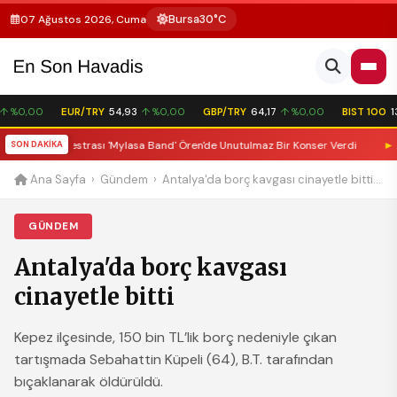
Bursa
30°C
07 Ağustos 2026, Cuma
 %0,00
EUR/TRY
54,93
↑ %0,00
GBP/TRY
64,17
↑ %0,00
BIST 100
13.
Müzik Orkestrası 'Mylasa Band' Ören'de Unutulmaz Bir Konser Verdi
SON DAKİKA
►
Adana'
Ana Sayfa
›
Gündem
›
Antalya'da borç kavgası cinayetle bitti...
GÜNDEM
Antalya'da borç kavgası
cinayetle bitti
Kepez ilçesinde, 150 bin TL’lik borç nedeniyle çıkan
tartışmada Sebahattin Küpeli (64), B.T. tarafından
bıçaklanarak öldürüldü.