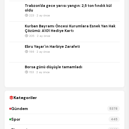
Trabzon'da gece yarısı yangın: 2,5 ton fındık kül
oldu
223 · 2 ay önce
Kurban Bayramı Öncesi Kurumlara Esnek Yan Hak
Çözümü: A101 Hediye Kartı
205 · 2 ay önce
Ebru Yaşar'ın Harbiye Zarafeti
198 · 2 ay önce
Borsa günü düşüşle tamamladı
153 · 2 ay önce
Kategoriler
Gündem
5378
Spor
445