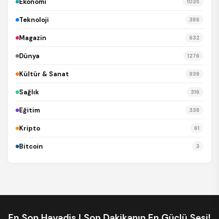
Ekonomi
1035
Teknoloji
386
Magazin
632
Dünya
1276
Kültür & Sanat
939
Sağlık
316
Eğitim
338
Kripto
61
Bitcoin
3
En Son Havadis I Son Dakikanın En Güçlü Sesi!