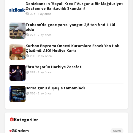
Denizbank'ın 'Hayali Kredi' Vurgunu: Bir Mağduriyet
Destanı ve Bankacılık Skandalı!
335 · 1 ay önce
Trabzon'da gece yarısı yangın: 2,5 ton fındık kül
oldu
227 · 2 ay önce
Kurban Bayramı Öncesi Kurumlara Esnek Yan Hak
Çözümü: A101 Hediye Kartı
208 · 2 ay önce
Ebru Yaşar'ın Harbiye Zarafeti
199 · 2 ay önce
Borsa günü düşüşle tamamladı
156 · 2 ay önce
Kategoriler
Gündem
5629