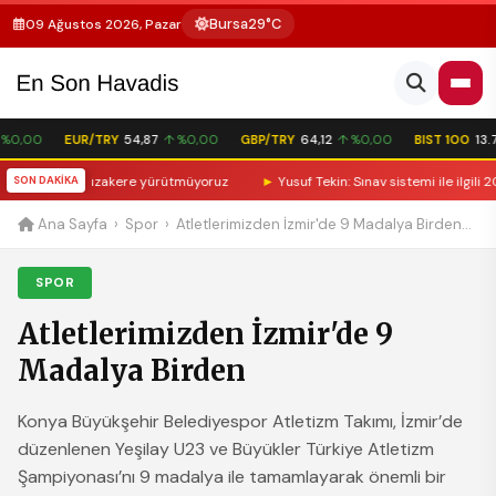
Bursa
29°C
09 Ağustos 2026, Pazar
%0,00
EUR/TRY
54,87
↑ %0,00
GBP/TRY
64,12
↑ %0,00
BIST 100
13.7
çi: ABD ile müzakere yürütmüyoruz
SON DAKİKA
►
Yusuf Tekin: Sınav sistemi ile ilgili 202
Ana Sayfa
›
Spor
›
Atletlerimizden İzmir'de 9 Madalya Birden...
SPOR
Atletlerimizden İzmir'de 9
Madalya Birden
Konya Büyükşehir Belediyespor Atletizm Takımı, İzmir’de
düzenlenen Yeşilay U23 ve Büyükler Türkiye Atletizm
Şampiyonası’nı 9 madalya ile tamamlayarak önemli bir