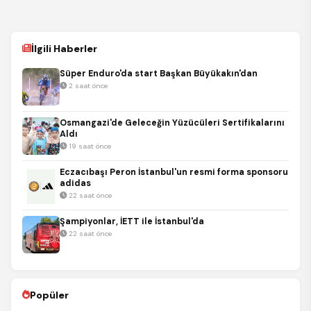
İlgili Haberler
Süper Enduro'da start Başkan Büyükakın'dan
2 saat önce
Osmangazi'de Geleceğin Yüzücüleri Sertifikalarını
Aldı
19 saat önce
Eczacıbaşı Peron İstanbul'un resmi forma sponsoru
adidas
22 saat önce
Şampiyonlar, İETT ile İstanbul'da
22 saat önce
Popüler