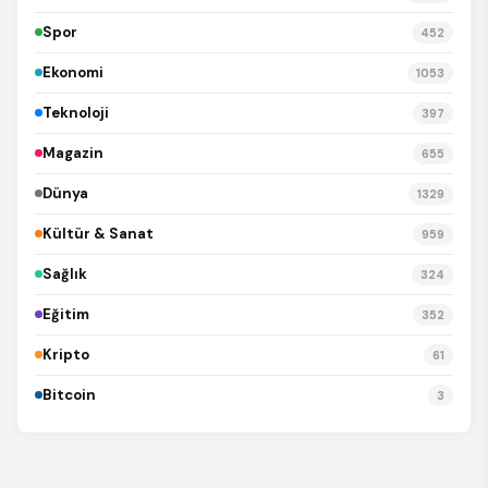
Spor
452
Ekonomi
1053
Teknoloji
397
Magazin
655
Dünya
1329
Kültür & Sanat
959
Sağlık
324
Eğitim
352
Kripto
61
Bitcoin
3