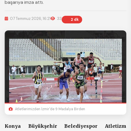
başarıya imza attı.
07 Temmuz 2026, 16:21
33
2 dk
Atletlerimizden İzmir'de 9 Madalya Birden
Konya Büyükşehir Belediyespor Atletizm