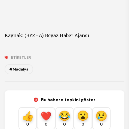
Kaynak: (BYZHA) Beyaz Haber Ajansı
ETIKETLER
#Madalya
Bu habere tepkini göster
0
0
0
0
0