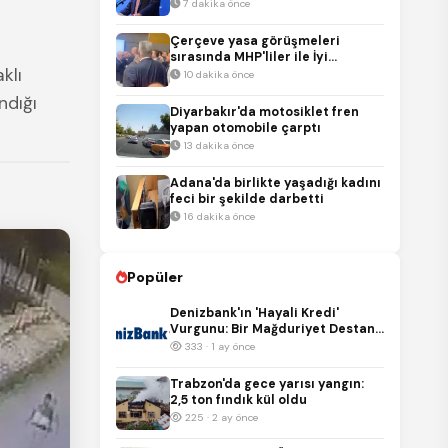
onlar şov yaptı
7 dakika önce
Çerçeve yasa görüşmeleri
sırasında MHP'liler ile İyi
klı
Partililer arasında gerginlik
10 dakika önce
ndığı
Diyarbakır'da motosiklet fren
yapan otomobile çarptı
13 dakika önce
Adana'da birlikte yaşadığı kadını
feci bir şekilde darbetti
16 dakika önce
Popüler
Denizbank'ın 'Hayali Kredi'
Vurgunu: Bir Mağduriyet Destanı
ve Bankacılık Skandalı!
333 · 1 ay önce
Trabzon'da gece yarısı yangın:
2,5 ton fındık kül oldu
225 · 2 ay önce