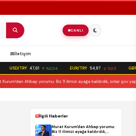
CANLI
İletişim
USD/TRY
47,61
EUR/TRY
54,87
GBP/TRY
↑ %0,04
↓ %0,11
bap yorumu: Biz 11 ilimizi ayağa kaldırdık, onlar şov yaptı
İlgili Haberler
Murat Kurum'dan Ahbap yorumu:
Biz 11 ilimizi ayağa kaldırdık,