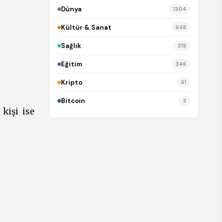
Dünya
1304
Kültür & Sanat
948
Sağlık
319
Eğitim
346
Kripto
61
Bitcoin
3
kişi ise