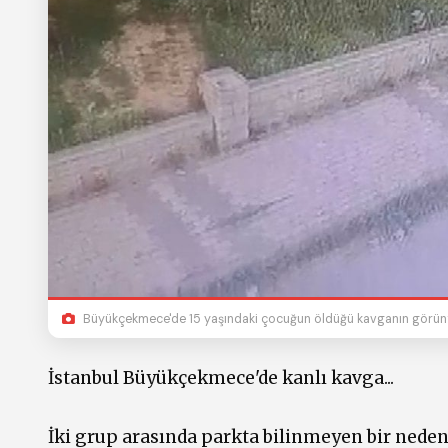
Büyükçekmece'de 15 yaşındaki çocuğun öldüğü kavganın görüntü
İstanbul Büyükçekmece'de kanlı kavga...
İki grup arasında parkta bilinmeyen bir nedenl