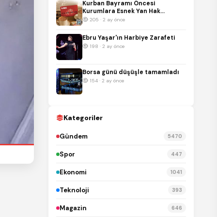
Kurban Bayramı Öncesi
Kurumlara Esnek Yan Hak
Çözümü: A101 Hediye Kartı
205 · 2 ay önce
Ebru Yaşar'ın Harbiye Zarafeti
198 · 2 ay önce
Borsa günü düşüşle tamamladı
154 · 2 ay önce
Kategoriler
Gündem
5470
Spor
447
Ekonomi
1041
Teknoloji
393
Magazin
646