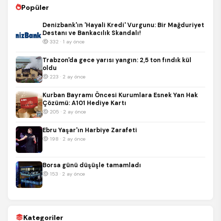
Popüler
Denizbank'ın 'Hayali Kredi' Vurgunu: Bir Mağduriyet
Destanı ve Bankacılık Skandalı!
332 · 1 ay önce
Trabzon'da gece yarısı yangın: 2,5 ton fındık kül
oldu
223 · 2 ay önce
Kurban Bayramı Öncesi Kurumlara Esnek Yan Hak
Çözümü: A101 Hediye Kartı
205 · 2 ay önce
Ebru Yaşar'ın Harbiye Zarafeti
198 · 2 ay önce
Borsa günü düşüşle tamamladı
153 · 2 ay önce
Kategoriler