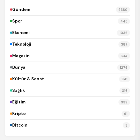
Gündem
5380
Spor
445
Ekonomi
1036
Teknoloji
387
Magazin
634
Dünya
1276
Kültür & Sanat
941
Sağlık
316
Eğitim
339
Kripto
61
Bitcoin
3