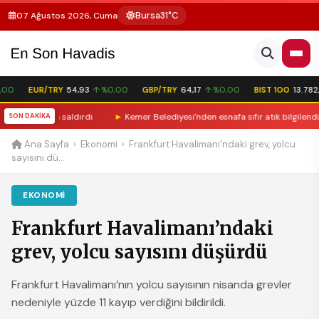
Bursa
31°C
07 Ağustos 2026, Cuma
00
EUR/TRY
54,93
↑ %0,00
GBP/TRY
64,17
↑ %0,00
BIST 100
13.782,8
ğu dükkana saldırdı
SON DAKİKA
►
Kemer Belediyesi'nden esnafa sıfır atık bilgilendirme
Ana Sayfa
›
Ekonomi
›
Frankfurt Havalimanı’ndaki grev, yolcu
sayısını dü...
EKONOMI
Frankfurt Havalimanı’ndaki
grev, yolcu sayısını düşürdü
Frankfurt Havalimanı’nın yolcu sayısının nisanda grevler
nedeniyle yüzde 11 kayıp verdiğini bildirildi.