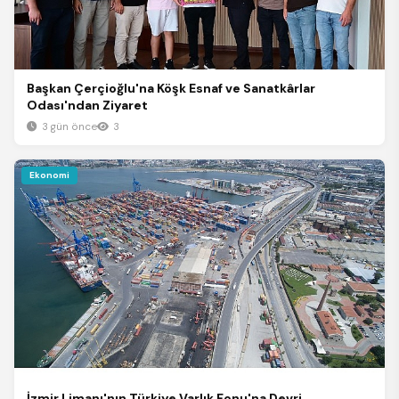
Başkan Çerçioğlu'na Köşk Esnaf ve Sanatkârlar
Odası'ndan Ziyaret
3 gün önce
3
Ekonomi
İzmir Limanı'nın Türkiye Varlık Fonu'na Devri