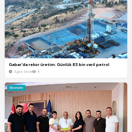
Gabar'da rekor üretim: Günlük 83 bin varil petrol
3 gün önce
4
Ekonomi