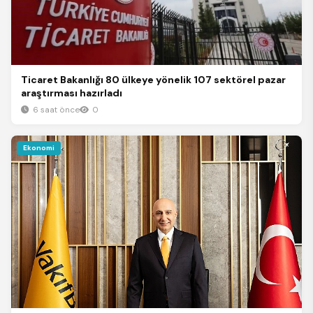
Ticaret Bakanlığı 80 ülkeye yönelik 107 sektörel pazar
araştırması hazırladı
6 saat önce
0
Ekonomi