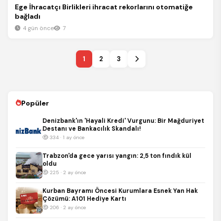
Ege İhracatçı Birlikleri ihracat rekorlarını otomatiğe
bağladı
4 gün önce
7
1
2
3
Popüler
Denizbank'ın 'Hayali Kredi' Vurgunu: Bir Mağduriyet
Destanı ve Bankacılık Skandalı!
334 · 1 ay önce
Trabzon'da gece yarısı yangın: 2,5 ton fındık kül
oldu
225 · 2 ay önce
Kurban Bayramı Öncesi Kurumlara Esnek Yan Hak
Çözümü: A101 Hediye Kartı
206 · 2 ay önce