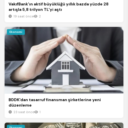
VakıfBank'ın aktif büyüklüğü yıllık bazda yüzde 28
artışla 5,8 trilyon TL'yi aştı
19 saat önce
2
Ekonomi
BDDK'dan tasarruf finansman şirketlerine yeni
düzenleme
23 saat önce
1
Ekonomi