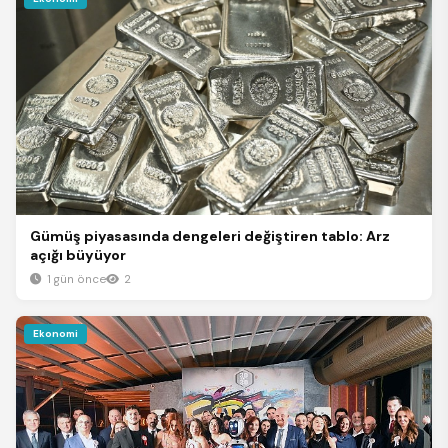
Gümüş piyasasında dengeleri değiştiren tablo: Arz
açığı büyüyor
1 gün önce
2
Ekonomi