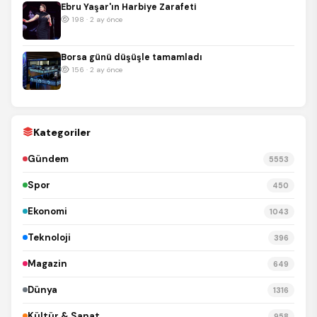
Ebru Yaşar'ın Harbiye Zarafeti
198 · 2 ay önce
Borsa günü düşüşle tamamladı
156 · 2 ay önce
Kategoriler
Gündem
5553
Spor
450
Ekonomi
1043
Teknoloji
396
Magazin
649
Dünya
1316
Kültür & Sanat
958