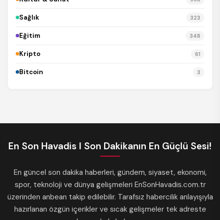
Sağlık
323
Eğitim
348
Kripto
61
Bitcoin
3
En Son Havadis I Son Dakikanın En Güçlü Sesi!
En güncel son dakika haberleri, gündem, siyaset, ekonomi,
spor, teknoloji ve dünya gelişmeleri EnSonHavadis.com.tr
üzerinden anbean takip edilebilir. Tarafsız habercilik anlayışıyla
hazırlanan özgün içerikler ve sıcak gelişmeler tek adreste