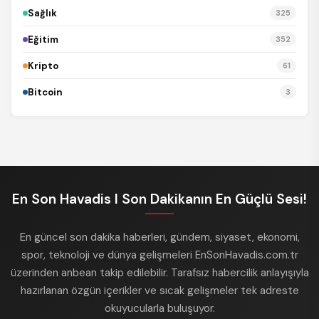
Sağlık
325
Eğitim
352
Kripto
61
Bitcoin
3
En Son Havadis I Son Dakikanın En Güçlü Sesi!
En güncel son dakika haberleri, gündem, siyaset, ekonomi,
spor, teknoloji ve dünya gelişmeleri EnSonHavadis.com.tr
üzerinden anbean takip edilebilir. Tarafsız habercilik anlayışıyla
hazırlanan özgün içerikler ve sıcak gelişmeler tek adreste
okuyucularla buluşuyor.