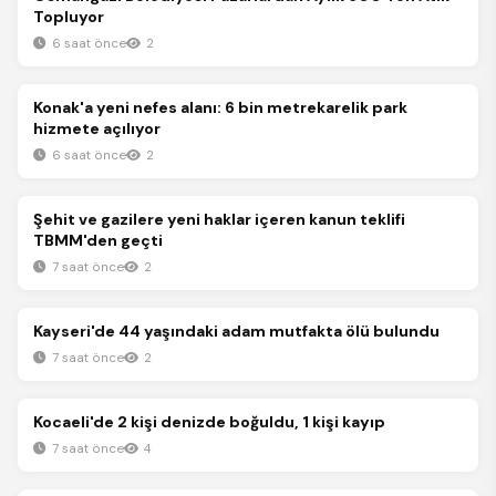
Topluyor
6 saat önce
2
Gündem
Konak'a yeni nefes alanı: 6 bin metrekarelik park
hizmete açılıyor
6 saat önce
2
Gündem
Şehit ve gazilere yeni haklar içeren kanun teklifi
TBMM'den geçti
7 saat önce
2
Gündem
Kayseri'de 44 yaşındaki adam mutfakta ölü bulundu
7 saat önce
2
Gündem
Kocaeli'de 2 kişi denizde boğuldu, 1 kişi kayıp
7 saat önce
4