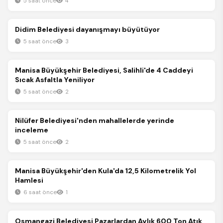
5 saat önce
4
Gündem
Didim Belediyesi dayanışmayı büyütüyor
5 saat önce
3
Gündem
Manisa Büyükşehir Belediyesi, Salihli'de 4 Caddeyi
Sıcak Asfaltla Yeniliyor
5 saat önce
2
Gündem
Nilüfer Belediyesi'nden mahallelerde yerinde
inceleme
5 saat önce
2
Gündem
Manisa Büyükşehir'den Kula'da 12,5 Kilometrelik Yol
Hamlesi
6 saat önce
1
Gündem
Osmangazi Belediyesi Pazarlardan Aylık 600 Ton Atık