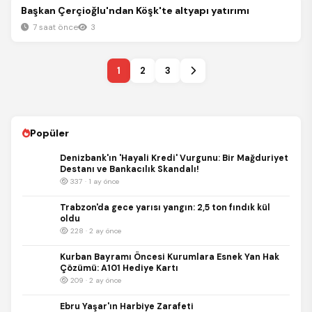
Gündem
Başkan Çerçioğlu'ndan Köşk'te altyapı yatırımı
7 saat önce
3
1
2
3
Popüler
Denizbank'ın 'Hayali Kredi' Vurgunu: Bir Mağduriyet
Destanı ve Bankacılık Skandalı!
337 · 1 ay önce
Trabzon'da gece yarısı yangın: 2,5 ton fındık kül
oldu
228 · 2 ay önce
Kurban Bayramı Öncesi Kurumlara Esnek Yan Hak
Çözümü: A101 Hediye Kartı
209 · 2 ay önce
Ebru Yaşar'ın Harbiye Zarafeti