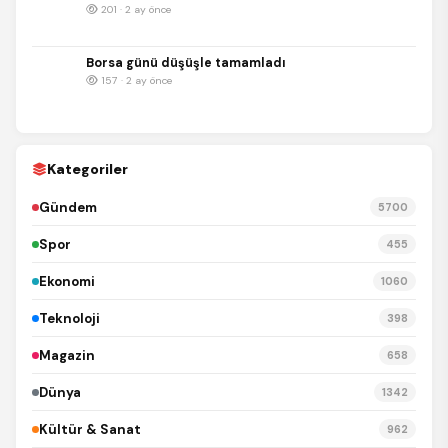
201 · 2 ay önce
Borsa günü düşüşle tamamladı
157 · 2 ay önce
Kategoriler
Gündem
5700
Spor
455
Ekonomi
1060
Teknoloji
398
Magazin
658
Dünya
1342
Kültür & Sanat
962