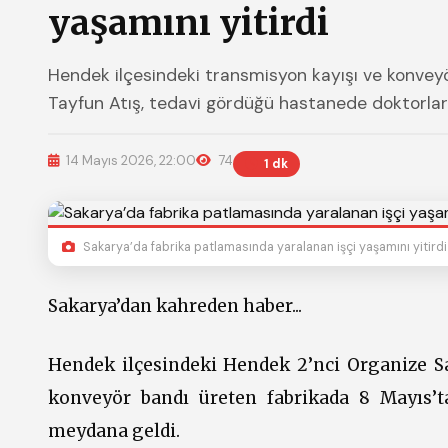
yaşamını yitirdi
Hendek ilçesindeki transmisyon kayışı ve konve
Tayfun Atış, tedavi gördüğü hastanede doktorlar
14 Mayıs 2026, 22:00
74
1 dk
Sakarya’da fabrika patlamasında yaralanan işçi yaşamını yitirdi
Sakarya’dan kahreden haber...
Hendek ilçesindeki Hendek 2’nci Organize Sa
konveyör bandı üreten fabrikada 8 Mayıs’t
meydana geldi.