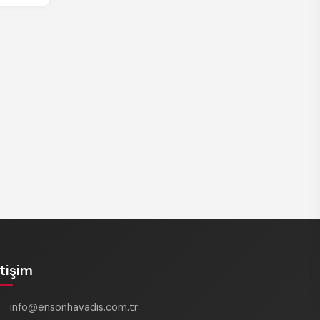
etişim
info@ensonhavadis.com.tr