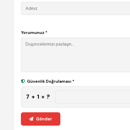
Yorumunuz *
Güvenlik Doğrulaması *
7 + 1 = ?
Gönder