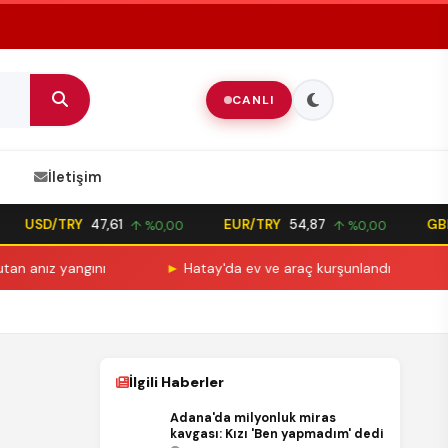
CANLI
İletişim
USD/TRY
47,61
EUR/TRY
54,87
GBP/
↑ %0,00
↑ %0,00
anız yangını
►
Hatay'da ev ve araç kurşunlandı
►
M
İlgili Haberler
Adana'da milyonluk miras
kavgası: Kızı 'Ben yapmadım' dedi