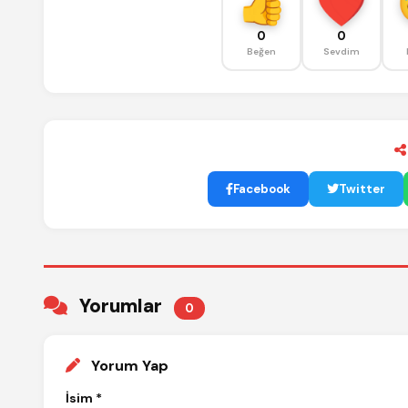
0
0
Beğen
Sevdim
Facebook
Twitter
Yorumlar
0
Yorum Yap
İsim *