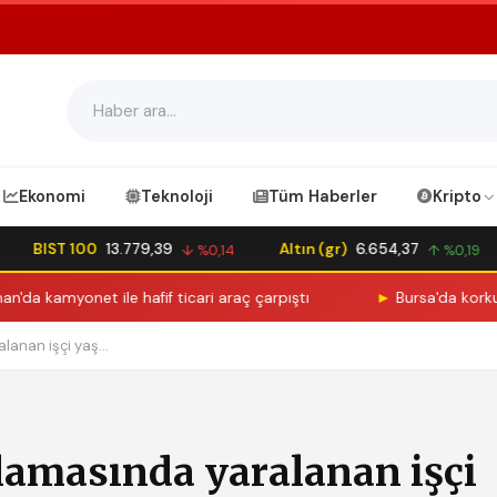
Ekonomi
Teknoloji
Tüm Haberler
Kripto
BIST 100
13.779,39
Altın (gr)
6.654,37
↓ %0,14
↑ %0,19
 kamyonet ile hafif ticari araç çarpıştı
►
Bursa'da korkutan 
anan işçi yaş...
lamasında yaralanan işçi