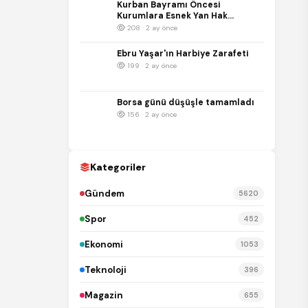
Kurban Bayramı Öncesi
Kurumlara Esnek Yan Hak
Çözümü: A101 Hediye Kartı
208 · 2 ay önce
Ebru Yaşar'ın Harbiye Zarafeti
199 · 2 ay önce
Borsa günü düşüşle tamamladı
156 · 2 ay önce
Kategoriler
Gündem
5620
Spor
452
Ekonomi
1053
Teknoloji
396
Magazin
655