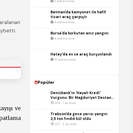
2 dakika önce
Batman'da kamyonet ile hafif
ticari araç çarpıştı
aralanan
4 dakika önce
ybetti.
Bursa'da korkutan anız yangını
8 dakika önce
Hatay'da ev ve araç kurşunlandı
10 dakika önce
Popüler
Denizbank'ın 'Hayali Kredi'
Vurgunu: Bir Mağduriyet Destanı
ve Bankacılık Skandalı!
334 · 1 ay önce
ayışı ve
Trabzon'da gece yarısı yangın:
 patlama
2,5 ton fındık kül oldu
227 · 2 ay önce