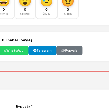
0
0
0
0
Komik
Şaşırtıcı
Üzücü
Kızgın
Bu haberi paylaş
WhatsApp
Telegram
Kopyala
E-posta *