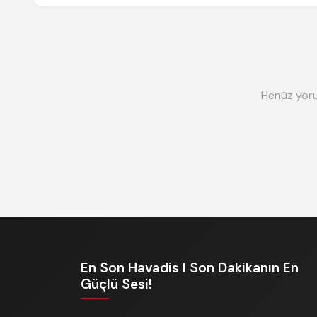
Henüz yoru
En Son Havadis I Son Dakikanın En
Güçlü Sesi!