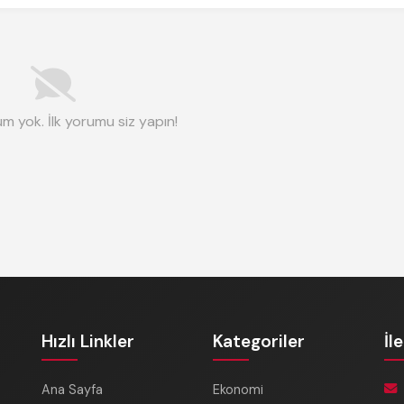
m yok. İlk yorumu siz yapın!
Hızlı Linkler
Kategoriler
İl
Ana Sayfa
Ekonomi