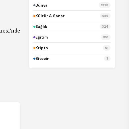
Dünya
1328
Kültür & Sanat
959
Sağlık
324
anesi’nde
Eğitim
351
Kripto
61
Bitcoin
3