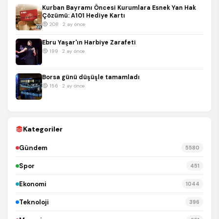
Kurban Bayramı Öncesi Kurumlara Esnek Yan Hak
Çözümü: A101 Hediye Kartı
208 · 2 ay önce
Ebru Yaşar'ın Harbiye Zarafeti
199 · 2 ay önce
Borsa günü düşüşle tamamladı
156 · 2 ay önce
Kategoriler
Gündem
5580
Spor
451
Ekonomi
1044
Teknoloji
396