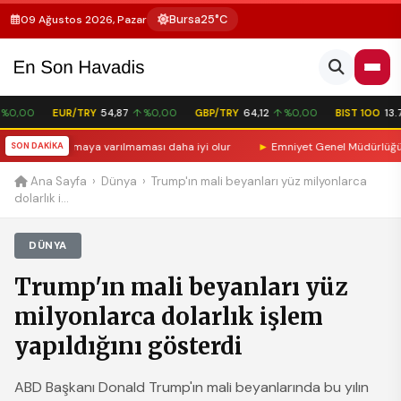
Bursa
25°C
09 Ağustos 2026, Pazar
0,00
EUR/TRY
54,87
↑ %0,00
GBP/TRY
64,12
↑ %0,00
BIST 100
13.77
asında anlaşmaya varılmaması daha iyi olur
SON DAKİKA
►
Emniyet Genel Müdürlüğü’ne 6
Ana Sayfa
›
Dünya
›
Trump'ın mali beyanları yüz milyonlarca
dolarlık i...
DÜNYA
Trump'ın mali beyanları yüz
milyonlarca dolarlık işlem
yapıldığını gösterdi
ABD Başkanı Donald Trump'ın mali beyanlarında bu yılın