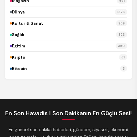
Magazin
651
Dünya
1326
Kültür & Sanat
959
Sağlık
323
Eğitim
350
Kripto
61
Bitcoin
3
En Son Havadis I Son Dakikanın En Güçlü Sesi!
En güncel son dakika haberleri, gündem, siyaset, ekonomi,