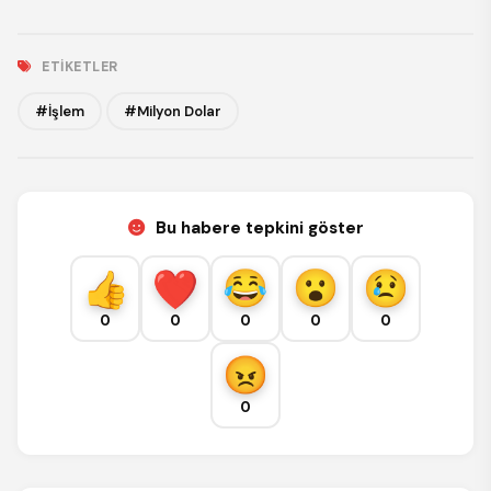
ETIKETLER
#İşlem
#Milyon Dolar
Bu habere tepkini göster
0
0
0
0
0
0