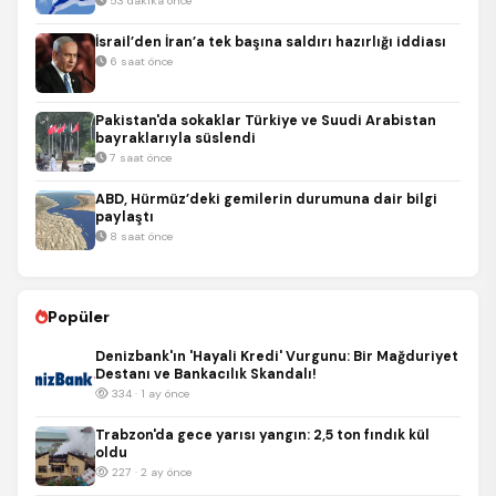
53 dakika önce
İsrail’den İran’a tek başına saldırı hazırlığı iddiası
6 saat önce
Pakistan'da sokaklar Türkiye ve Suudi Arabistan
bayraklarıyla süslendi
7 saat önce
ABD, Hürmüz’deki gemilerin durumuna dair bilgi
paylaştı
8 saat önce
Popüler
Denizbank'ın 'Hayali Kredi' Vurgunu: Bir Mağduriyet
Destanı ve Bankacılık Skandalı!
334 · 1 ay önce
Trabzon'da gece yarısı yangın: 2,5 ton fındık kül
oldu
227 · 2 ay önce